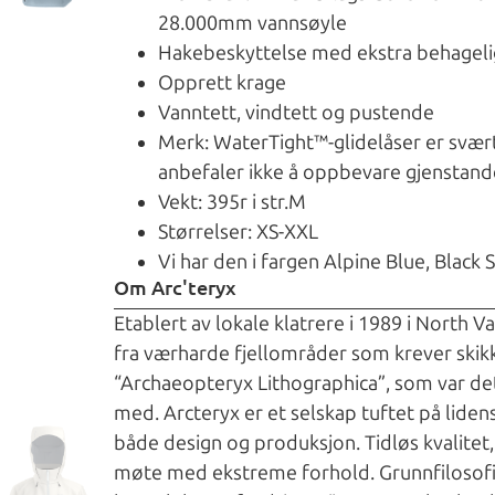
28.000mm vannsøyle
Hakebeskyttelse med ekstra behagelig
Opprett krage
Vanntett, vindtett og pustende
Merk: WaterTight™-glidelåser er svær
anbefaler ikke å oppbevare gjenstand
Vekt: 395r i str.M
Størrelser: XS-XXL
Vi har den i fargen Alpine Blue, Black S
Om Arc'teryx
Etablert av lokale klatrere i 1989 i North 
fra værharde fjellområder som krever skikk
“Archaeopteryx Lithographica”, som var det 
med. Arcteryx er et selskap tuftet på liden
både design og produksjon. Tidløs kvalitet, 
møte med ekstreme forhold. Grunnfilosofie