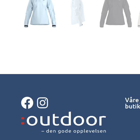
Våre
buti