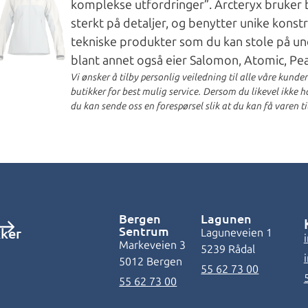
komplekse utfordringer”. Arcteryx bruker b
sterkt på detaljer, og benytter unike konst
tekniske produkter som du kan stole på und
blant annet også eier Salomon, Atomic, P
Vi ønsker å tilby personlig veiledning til alle våre kunde
butikker for best mulig service. Dersom du likevel ikke har
du kan sende oss en forespørsel slik at du kan få varen ti
Bergen
Lagunen
Sentrum
kker
Laguneveien 1
Markeveien 3
5239 Rådal
5012 Bergen
55 62 73 00
55 62 73 00