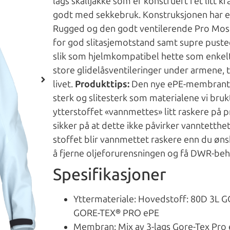
lags skalljakke som er konstruert i et litt k
godt med sekkebruk. Konstruksjonen har e
Rugged og den godt ventilerende Pro Mo
for god slitasjemotstand samt supre puste
slik som hjelmkompatibel hette som enkelt
store glidelåsventileringer under armene,
livet.
Produkttips:
Den nye ePE-membrantek
sterk og slitesterk som materialene vi brukt
ytterstoffet «vannmettes» litt raskere p
sikker på at dette ikke påvirker vanntetth
stoffet blir vannmettet raskere enn du ønsk
å fjerne oljeforurensningen og få DWR-behan
Spesifikasjoner
Yttermateriale: Hovedstoff: 80D 3L 
GORE-TEX® PRO ePE
Membran: Mix av 3-lags Gore-Tex Pro