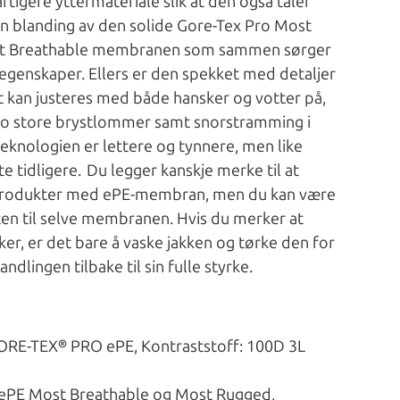
raftigere yttermateriale slik at den også tåler
n blanding av den solide Gore-Tex Pro Most
st Breathable membranen som sammen sørger
egenskaper. Ellers er den spekket med detaljer
 kan justeres med både hansker og votter på,
 to store brystlommer samt snorstramming i
nologien er lettere og tynnere, men like
e tidligere. Du legger kanskje merke til at
å produkter med ePE-membran, men du kan være
eten til selve membranen. Hvis du merker at
er, er det bare å vaske jakken og tørke den for
dlingen tilbake til sin fulle styrke.
GORE-TEX® PRO ePE, Kontraststoff: 100D 3L
 ePE Most Breathable og Most Rugged,