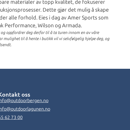
are materialer av topp kvalitet, de fokuserer
ruksjonsprosesser. Dette gjør det mulig å skape
er alle forhold. Eies i dag av Amer Sports som
eak Performance, Wilson og Armada.
r og oppfordrer deg derfor til å ta turen innom en av våre
 mulighet til å hente i butikk vil vi selvfølgelig hjelpe deg, og
lsendt.
Kontakt oss
info@outdoorbergen.no
info@outdoorlagunen.no
55 62 73 00