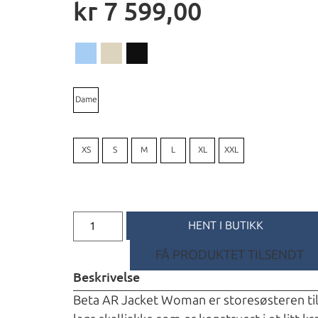
kr
7 599,00
Dame
XS
S
M
L
XL
XXL
HENT I BUTIKK
FÅ PRODUKTET TILSENDT
Beskrivelse
Beta AR Jacket Woman er storesøsteren til