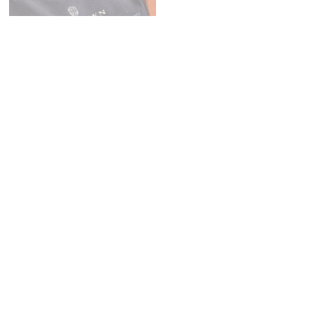
Okavanga Duffel Bag 65
kr
3 999,00
Unisex
65L