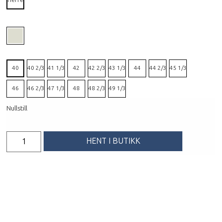
Herre
40
40 2/3
41 1/3
42
42 2/3
43 1/3
44
44 2/3
45 1/3
46
46 2/3
47 1/3
48
48 2/3
49 1/3
Nullstill
HENT I BUTIKK
FÅ PRODUKTET TILSENDT
Beskrivelse
Aero Glide 4 GRVL Man er en av de aller mest
allsidige løpeskoene på markedet, en litt sånn