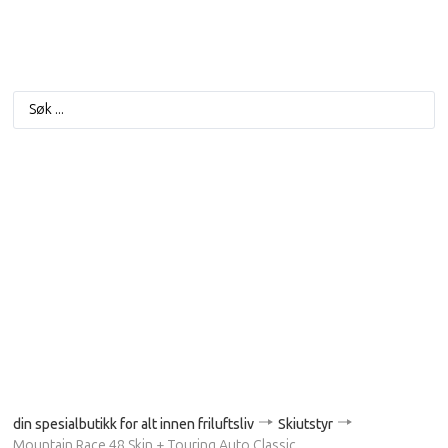
din spesialbutikk for alt innen friluftsliv
Skiutstyr
Mountain Race 48 Skin + Touring Auto Classic