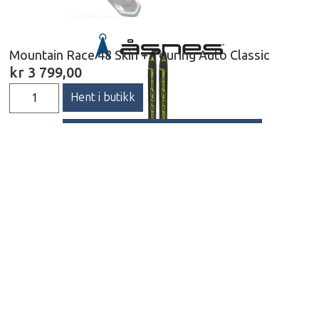
Mountain Race 48 Skin + Touring Auto Classic
kr
3 799,00
Hent i butikk
FÅ PRODUKTET TILSENDT
Beskrivelse
Stadig flere søker raske turer i fjellet med lettere
utstyr, men på hardt underlag eller gnistrende
skareføre uten stålkant, kan det være en stor
utfordring. I Åsnes Mountain Race 48 Skin får du
alle disse egenskapene; integrert fell,
¾ stålkant, bredde som passer perfekt i preparerte
spor samt innsving som letter turen nedover. Har
du lette støvler til treningsskiene dine, er de også